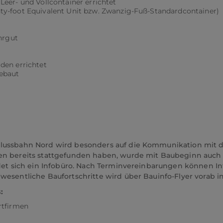
eer- und Vollcontainer errichtet
ty-foot Equivalent Unit bzw. Zwanzig-Fuß-Standardcontainer)
hrgut
den errichtet
ebaut
hlussbahn Nord wird besonders auf die Kommunikation mit
n bereits stattgefunden haben, wurde mit Baubeginn auch ei
det sich ein Infobüro. Nach Terminvereinbarungen können In
esentliche Baufortschritte wird über Bauinfo-Flyer vorab in
:
rtfirmen