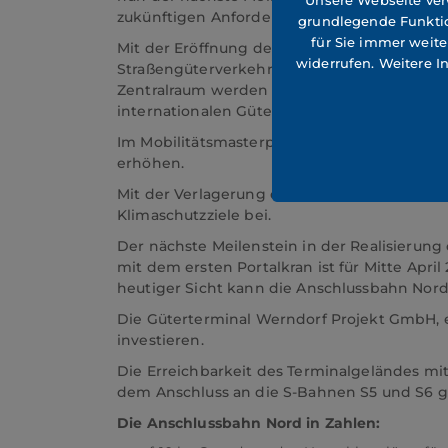
Unsere Webseite verw
zukünftigen Anforderungen wettbewerbsfähi
grundlegende Funktio
für Sie immer weite
Mit der Eröffnung des Cargo Center Graz im
widerrufen. Weitere I
Straßengüterverkehr geschaffen. In den verg
Zentralraum werden Waren effizient und umw
internationalen Güterverkehrs.
Im Mobilitätsmasterplan 2030 des Bundesmini
erhöhen.
Mit der Verlagerung des Güterverkehrs von d
Klimaschutzziele bei.
Der nächste Meilenstein in der Realisierung
mit dem ersten Portalkran ist für Mitte Apr
heutiger Sicht kann die Anschlussbahn Nord
Die Güterterminal Werndorf Projekt GmbH, ei
investieren.
Die Erreichbarkeit des Terminalgeländes mit
dem Anschluss an die S-Bahnen S5 und S6 
Die Anschlussbahn Nord in Zahlen: