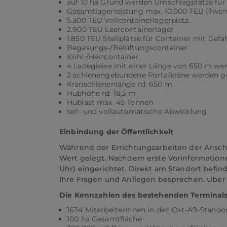
auf 10 ha Grund werden Umschlagplätze für L
Gesamtlagerleistung max. 10.000 TEU (Twen
5.300 TEU Vollcontainerlagerplatz
2.900 TEU Leercontainerlager
1.850 TEU Stellplätze für Container mit Gefa
Begasungs-/Belüftungscontainer
Kühl-/Heizcontainer
4 Ladegleise mit einer Länge von 650 m wer
2 schienengebundene Portalkräne werden g
Kranschienenlänge rd. 650 m
Hubhöhe rd. 18,5 m
Hublast max. 45 Tonnen
teil- und vollautomatische Abwicklung
Einbindung der Öffentlichkeit
Während der Errichtungsarbeiten der Ansc
Wert gelegt. Nachdem erste Vorinformatione
Uhr) eingerichtet. Direkt am Standort befin
Ihre Fragen und Anliegen besprechen. Über w
Die Kennzahlen des bestehenden Terminals
1634 MitarbeiterInnen in den Ost-A9-Stando
100 ha Gesamtfläche