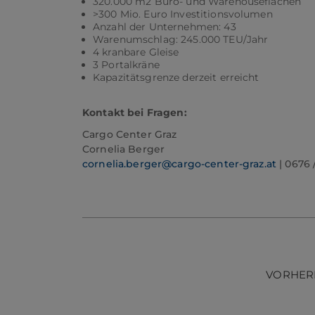
320.000 m2 Büro- und Warehouseflächen
>300 Mio. Euro Investitionsvolumen
Anzahl der Unternehmen: 43
Warenumschlag: 245.000 TEU/Jahr
4 kranbare Gleise
3 Portalkräne
Kapazitätsgrenze derzeit erreicht
Kontakt bei Fragen:
Cargo Center Graz
Cornelia Berger
cornelia.berger@cargo-center-graz.at
| 0676 
VORHER