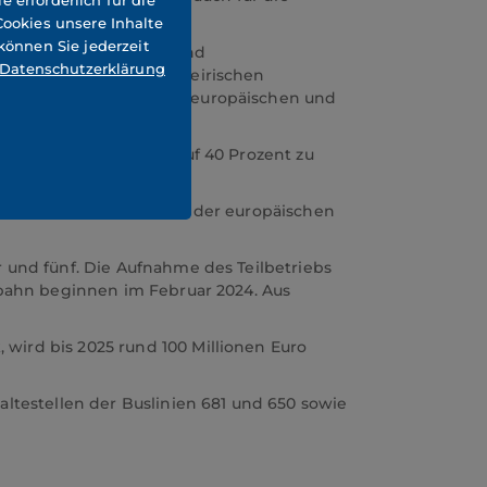
 erforderlich für die
ookies unsere Inhalte
können Sie jederzeit
ibe für den Schienen- und
Datenschutzerklärung
iert. Am Terminal im steirischen
rker in das Zentrum des europäischen und
s 2040 von derzeit 28 auf 40 Prozent zu
esentlich zur Erreichung der europäischen
r und fünf. Die Aufnahme des Teilbetriebs
ssbahn beginnen im Februar 2024. Aus
wird bis 2025 rund 100 Millionen Euro
altestellen der Buslinien 681 und 650 sowie