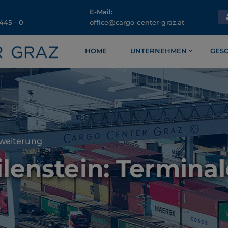
E-Mail:
445 - 0
office@cargo-center-graz.at
HOME
UNTERNEHMEN
GES
rweiterung
lenstein: Termina