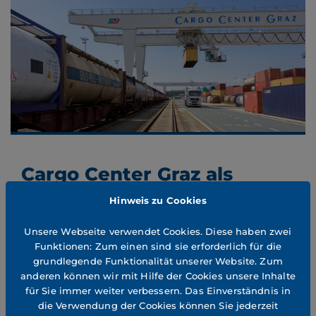
Cargo Center Graz als
Drehscheibe für Tailwind
Hinweis zu Cookies
Intermodal
Unsere Webseite verwendet Cookies. Diese haben zwei
05. March 2024
Funktionen: Zum einen sind sie erforderlich für die
grundlegende Funktionalität unserer Website. Zum
Tailwind Intermodal, als Tochterunternehmen von Lidl's
anderen können wir mit Hilfe der Cookies unsere Inhalte
Tailwind Shipping Lines, wird fortan den gesamten
für Sie immer weiter verbessern. Das Einverständnis in
Logistikprozess von Koper nach Graz und zurück
die Verwendung der Cookies können Sie jederzeit